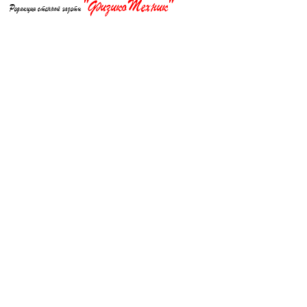
"ФизикоТехник"
Редакция стенной газеты