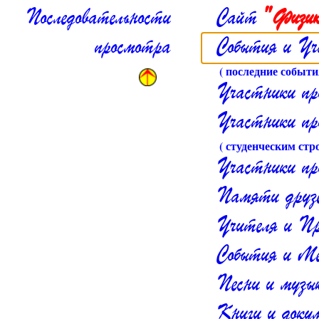
Последовательности
Сайт
" Физи
просмотра
События и Уч
( последние событи
Участники п
Участники пр
( студенческим ст
Участники про
Памяти друзе
Учителя и Пр
События и М
Песни и музы
Книги и доку