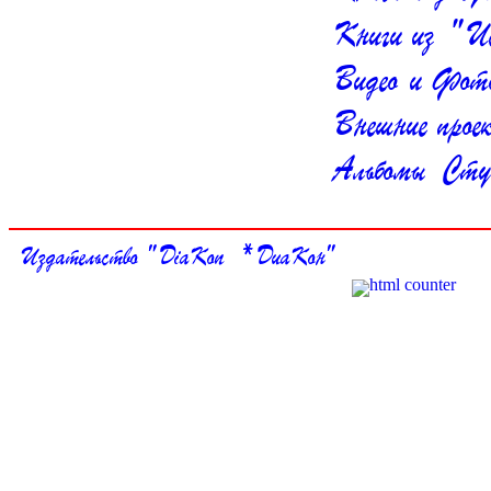
Книги из " И
Видео и Фот
Внешние прое
Альбомы Студ
Издательство " DiaKon * ДиаКон"