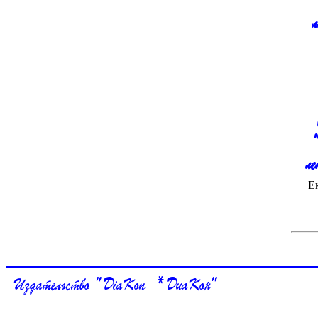
л
ле
Е
Издательство " DiaKon * ДиаКон"