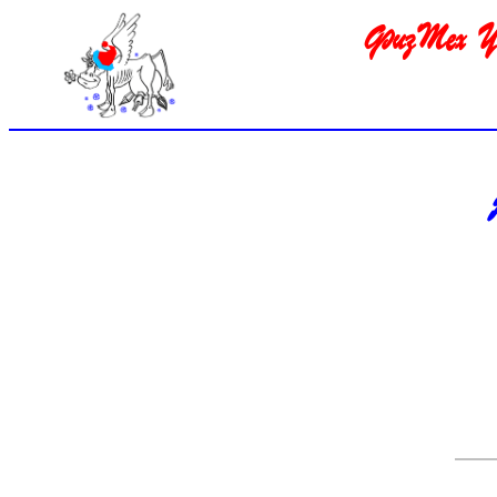
ФизТех УП