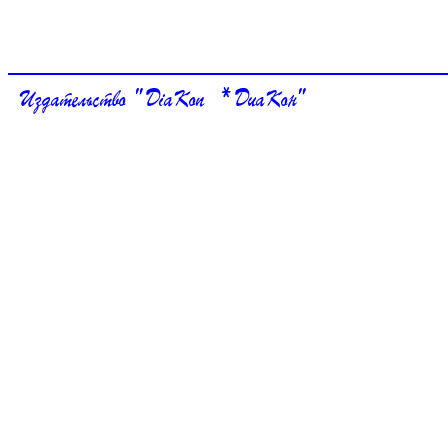
Издательство " DiaKon * ДиаКон"