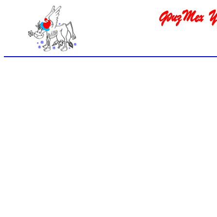
ФизТех УП