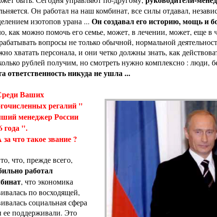
льняется. Он работал на наш комбинат, все силы отдавал, незав
Он создавал его историю, мощь и б
делением изотопов урана ...
ло, как можно помочь его семье, может, в лечении, может, еще в ч
рабатывать вопросы не только обычной, нормальной деятельност
жно хватать персонала, и они четко должны знать, как действоват
колько рублей получим, но смотреть нужно комплексно : люди, бе
та ответственность никуда не ушла ...
Среди Ваших
гочисленных регалий "
ший менеджер России
6 года ".
а что такое звание ?
 то, что, прежде всего,
бильно работал
бинат
, что экономика
вивалась по восходящей,
вивалась социальная сфера
ы ее поддерживали. Это