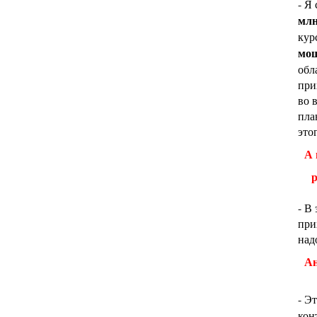
- Я
млн
кур
мощ
обл
при
во 
пла
это
А 
реа
- В
при
над
Ан
- Э
кон