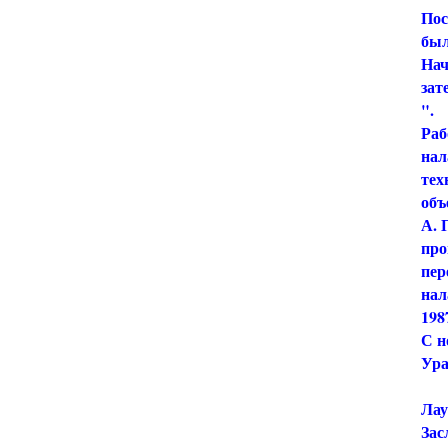
Пос
был
Нач
зат
".
Раб
нал
тех
объ
А. 
про
пер
нал
198
С н
Ура
Лау
Зас