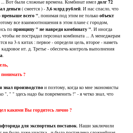
долг 72
... Вот были сложные времена. Комбинат имел
ал деньги
3,6 млрд рублей
( смеется ) -
. И нас спасло, что
- превыше всего "
объект
, понимая под этим не только
поэтому все взаимоотношения в этом плане с городом,
принципу " не навреди комбинату "
ись по
. И иногда
, чтобы не пострадал персонал комбината ... А менеджерам
тся на 3-х китах : первое - определи цель, второе - наметь
 кадровое ит. д. Третье - обеспечь контроль выполнения
на
.
ель,
 понимать ?
я знал производство
и поэтому, когда ко мне экономисты
 ", " " здесь надо бы повременить !" - я четко знал, что
дел какими Вы гордитесь лично ?
сафторида для экспортных поставок
. Наши заключили
с не было даже участка - и была поставлена сложнейшая