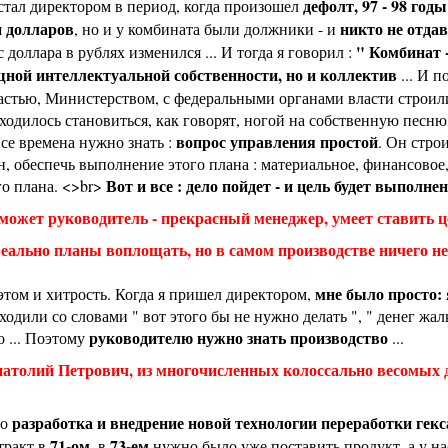
дефолт, 97 - 98 годы
 стал директором в период, когда произошел
 долларов
никто не отдав
, но и у комбината были должники - и
" Комбинат 
с доллара в рублях изменился ... И тогда я говорил :
ной интеллектуальной собственности, но и коллектив
... И 
астью, Министерством, с федеральными органами власти строил
ходилось становиться, как говорят, ногой на собственную песню
вопрос управления простой
все времена нужно знать :
. Он строи
н, обеспечь выполнение этого плана : материальное, финансовое,
Вот и все : дело пойдет - и цель будет выполне
го плана. <>br>
может руководитель - прекрасный менеджер, умеет ставить ц
льно планы воплощать, но в самом производстве ничего не
мне было просто: 
 этом и хитрость. Когда я пришел директором,
ходили со словами " вот этого бы не нужно делать ", " денег жалко
руководителю нужно знать производство
о ... Поэтому
...
атолий Петрович, из многочисленных колоссально весомых 
разработка и внедрение новой технологии переработки гек
то
71-ом
73-ем
тракт в
, в
нужно было уже поставить продукт, а у на