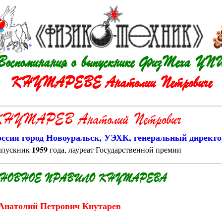
Воспоминания о выпускнике ФизТеха УП
КНУТАРЕВЕ Анатолии Петровиче
НУТАРЕВ Анатолий Петрович
оссия город Новоуральск, УЭХК, генеральный директо
1959
ыпускник
года, лауреат Государственной премии
СНОВНОЕ ПРАВИЛО КНУТАРЕВА
Анатолий Петрович Кнутарев