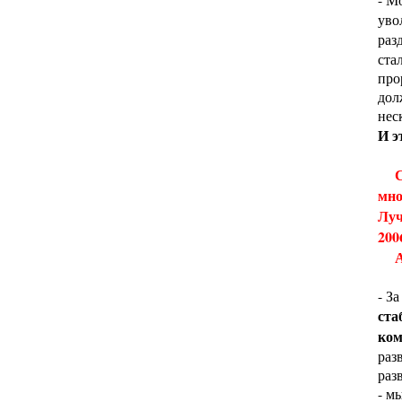
уво
раз
ста
про
дол
нес
И э
мно
Луч
200
А з
- За
ста
ком
раз
раз
- м