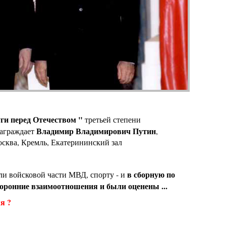
уги перед Отечеством "
третьей степени
Владимир Владимирович Путин
аграждает
,
осква, Кремль, Екатерининский зал
в сборную по
ли войсковой части МВД, спорту - и
оронние взаимоотношения и были оценены ...
я ?