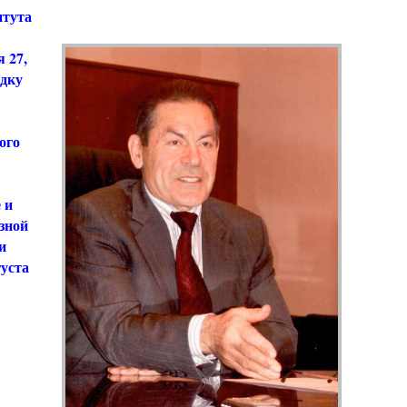
итута
 27,
адку
ого
 и
зной
и
уста