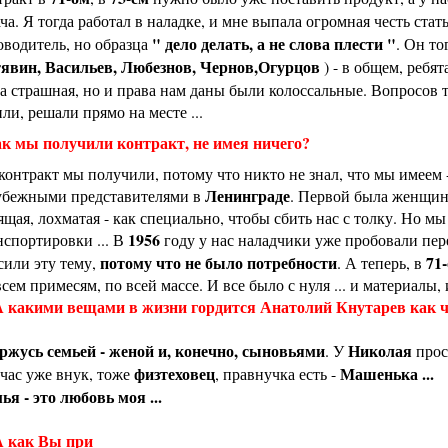
ача. Я тогда работал в наладке, и мне выпала огромная честь ста
" дело делать, а не слова плести "
оводитель, но образца
. Он то
явин, Васильев, Любезнов, Чернов,Огурцов
) - в общем, ребят
а страшная, но и права нам даны были колоссальные. Вопросов 
или, решали прямо на месте ...
к мы получили контракт, не имея ничего?
 контракт мы получили, потому что никто не знал, что мы имеем 
Ленинграде
убежными представителями в
. Первой была женщина
ящая, лохматая - как специально, чтобы сбить нас с толку. Но м
1956
нспортировки ... В
году у нас наладчики уже пробовали пер
потому что не было потребности
71
сили эту тему,
. А теперь, в
всем примесям, по всей массе. И все было с нуля ... и материалы, 
 какими вещами в жизни гордится Анатолий Кнутарев как ч
ржусь семьей - женой и, конечно, сыновьями
Николая
. У
прос
физтеховец
Машенька ...
час уже внук, тоже
, правнучка есть -
ья - это любовь моя ...
 как Вы при