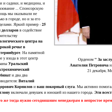
и и садики, и медицина, и
азование ... Спонсорскую
ощь мы оказывали не
ко в городе, но и за его
25
делами. Яркий пример -
 долларов
в содействие
оительству
ологического центра на
окой речке в
теринбурге
. На памятной
ле у входа в этот центр
" За засл
Орденом
Уральский
заны
Анатолия Петровича
н
ктрохимический
21 декабря, М
бинат
и два два
Виталий
оводителя:
орович Корнилов
ваш покорный слуга
и
. Мы активно помога
тлону
Эти всест
включали девушек и юношей из нашего города.
о же тогда нужно сегодняшним менеджерам в непростое врем