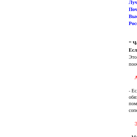
Луч
Поч
Выс
Рос
" Ч
Есл
Это
поо
А
- Е
обя
пом
соп
Э
- М