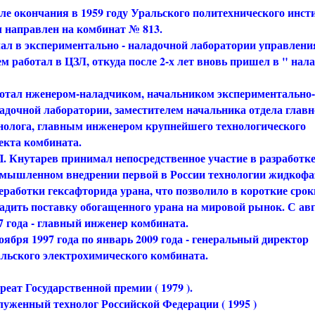
ле окончания в 1959 году Уральского политехнического инст
 направлен на комбинат № 813.
ал в экспериментально - наладочной лаборатории управления
ем работал в ЦЗЛ, откуда после 2-х лет вновь пришел в " нал
отал нженером-наладчиком, начальником экспериментально-
адочной лаборатории, заместителем начальника отдела главн
нолога, главным инженером крупнейшего технологического
екта комбината.
П. Кнутарев принимал непосредственное участие в разработке
мышленном внедрении первой в России технологии жидкофа
еработки гексафторида урана, что позволило в короткие срок
адить поставку обогащенного урана на мировой рынок. С авг
7 года - главный инженер комбината.
оября 1997 года по январь 2009 года - генеральный директор
льского электрохимического комбината.
реат Государственной премии ( 1979 ).
луженный технолог Российской Федерации ( 1995 )