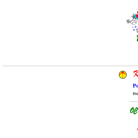
К
Р
в
О