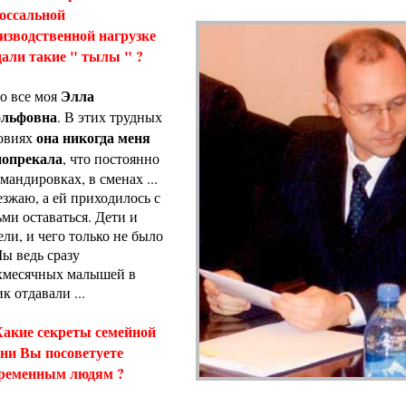
оссальной
изводственной нагрузке
дали такие " тылы " ?
Элла
то все моя
льфовна
. В этих трудных
она никогда меня
овиях
попрекала
, что постоянно
омандировках, в сменах ...
езжаю, а ей приходилось с
ьми оставаться. Дети и
ели, и чего только не было
Мы ведь сразу
хмесячных малышей в
к отдавали ...
акие секреты семейной
ни Вы посоветуете
ременным людям ?