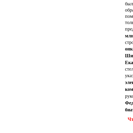
был
обр
пом
толь
пре
млн
стр
онк
Шир
Ека
сте
ука
эле
ком
рук
Фед
биа
Чт