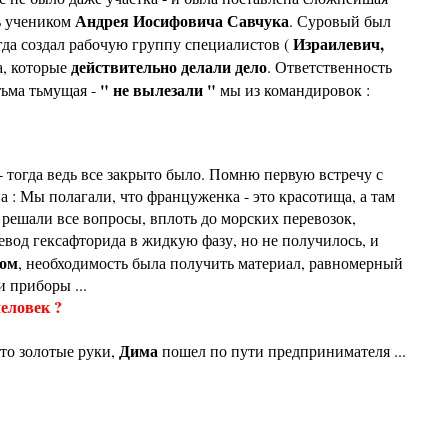
Андрея Иосифовича Савчука
ть учеником
. Суровый был
Израилевич,
гда создал рабочую группу специалистов (
действительно делали дело
а, которые
. Ответственность
" не вылезали "
тьма тьмущая -
мы из командировок :
- тогда ведь все закрыто было. Помню первую встречу с
 : Мы полагали, что француженка - это красотища, а там
ы решали все вопросы, вплоть до морских перевозок,
евод гексафторида в жидкую фазу, но не получилось, и
-ом
, необходимость была получить материал, равномерный
и приборы ...
еловек ?
Дима
то золотые руки,
пошел по пути предпринимателя ...