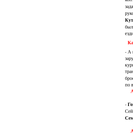
зад
рук
Кут
был
езд
Ка
- А
зар
кур
тра
бро
по 
А
Го
-
Сей
Сем
А