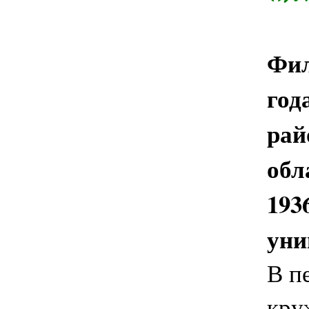
Фил
год
рай
обл
193
уни
В п
кру