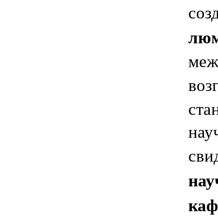
соз
люм
меж
воз
ста
нау
сви
нау
каф