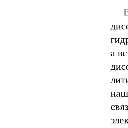
дис
гид
а в
дис
лит
наш
свя
эле