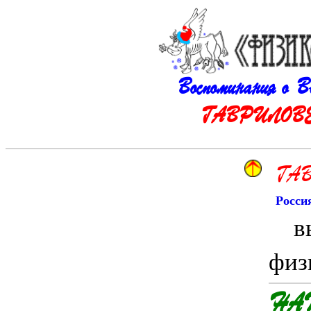
Воспоминания о 
ГАВРИЛОВЕ Ф
ГАВ
Росси
вы
физ
НА