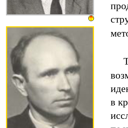
про
стр
мет
Так
воз
иде
в к
исс