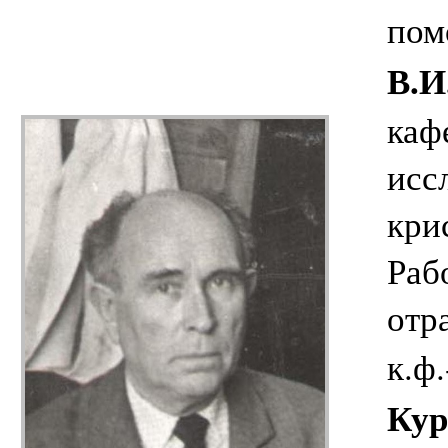
пом
В.И
каф
исс
кри
Раб
отр
к.ф
Кур