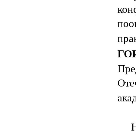
кон
поо
пра
ГОИ
Пре
Оте
ака
Нау