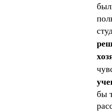
был
пол
сту
реш
хоз
чув
уче
бы 
расс