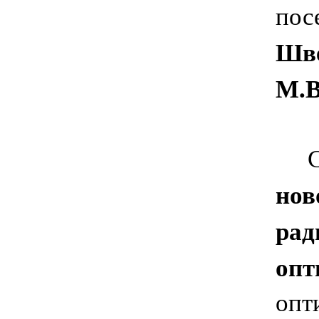
пос
Шве
М.В
Сов
нов
рад
опт
опт