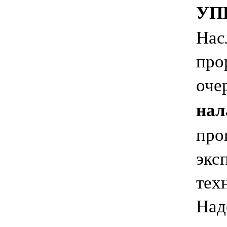
УПИ
Нас
про
оче
нал
про
экс
тех
Над