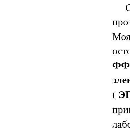
Сре
про
Моя
ост
ФФ 
эле
( Э
при
лаб