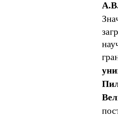
А.В
Зна
заг
нау
гра
уни
Пил
Вел
пос