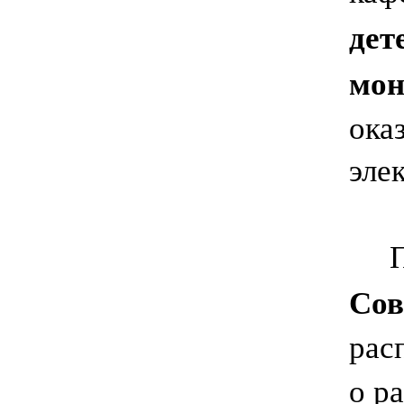
дет
мон
ока
эле
Под
Сов
рас
о р