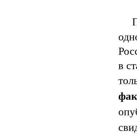
По
одн
Рос
в с
тол
фак
опу
сви