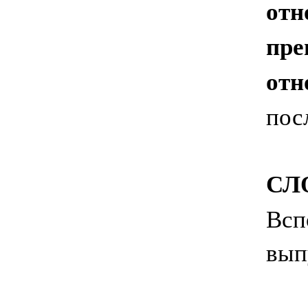
отн
пре
отн
пос
СЛО
Всп
вып