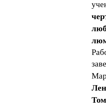
уче
чер
люб
люм
Раб
зав
Мар
Лен
Том