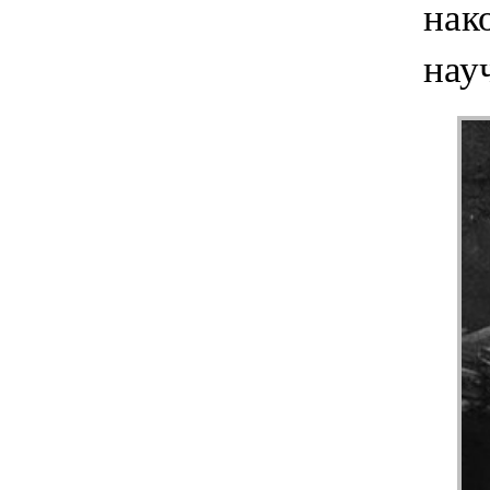
нак
нау