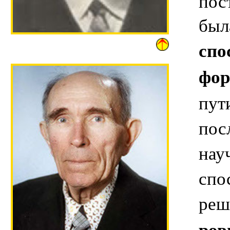
пос
был
спо
фор
пут
пос
нау
спо
реш
ров