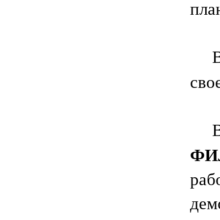
пла
сво
Впл
ФИ
раб
дем