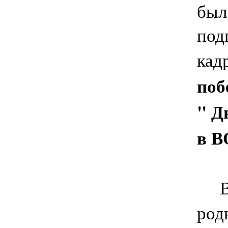
был
под
кад
поб
" Д
в В
род