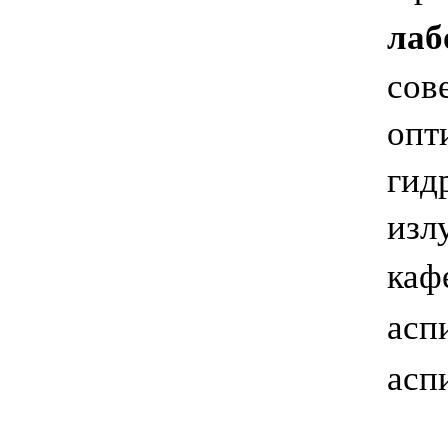
лаб
сов
опт
гид
изл
каф
асп
асп