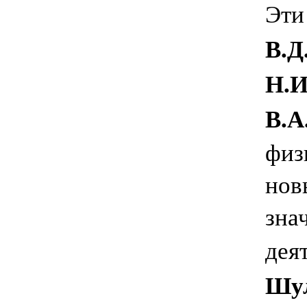
Эти
В.Д
Н.И
В.А
физ
нов
зна
дея
Шул