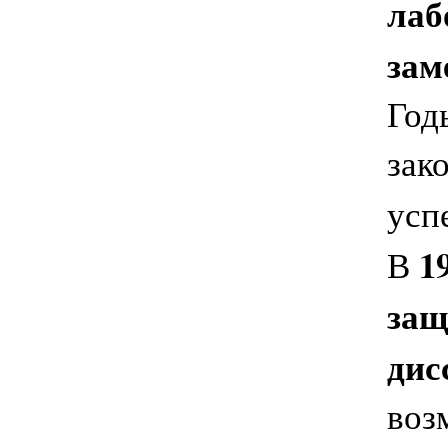
лаб
зам
Год
зак
усп
1
В
защ
дис
воз