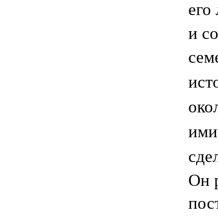
его
и с
сем
ист
око
ими
сде
Он 
пос