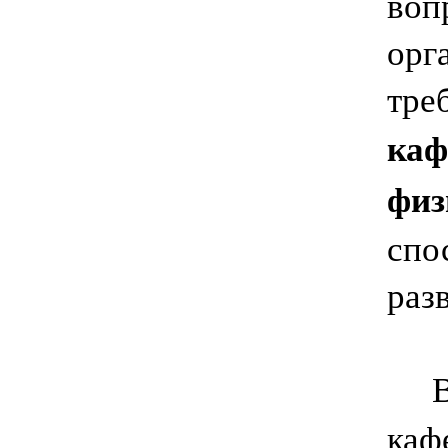
воп
орг
тре
каф
физ
спо
раз
Вып
каф