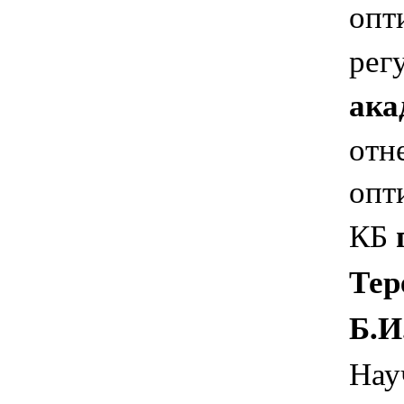
опт
рег
ака
отн
опт
КБ
Те
Б.И
На