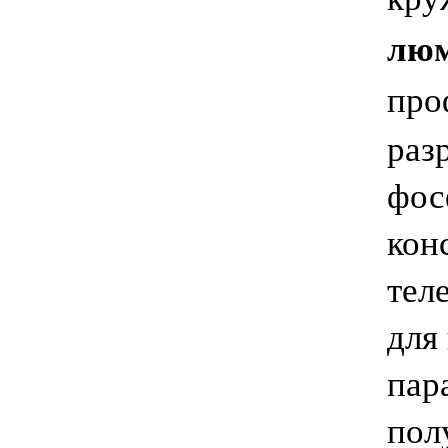
люм
про
раз
фос
кон
тел
для
пар
пол