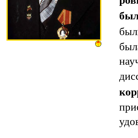
был
был
был
нау
дис
кор
при
удо