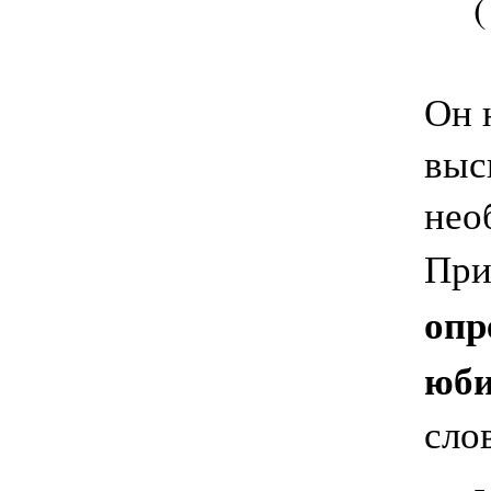
( А
Он 
выс
нео
При
опр
юби
сло
- 