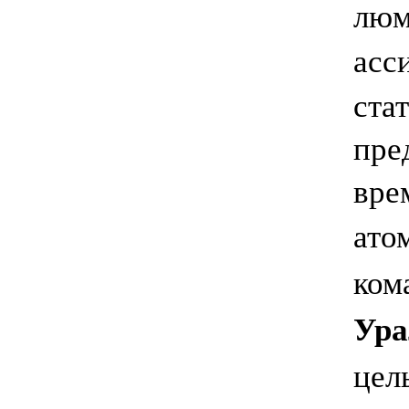
люм
асс
ста
пре
вре
ато
ком
Ура
цел