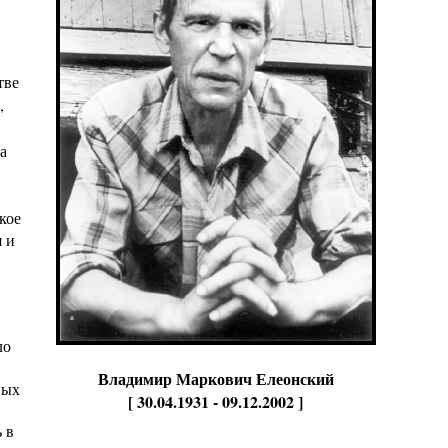
тве
,
а
кое
 и
ло
Владимир Маркович Елеонский
ных
[ 30.04.1931 - 09.12.2002 ]
 в