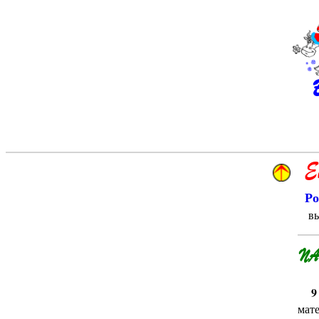
Е
Ро
вы
ПА
9
мат