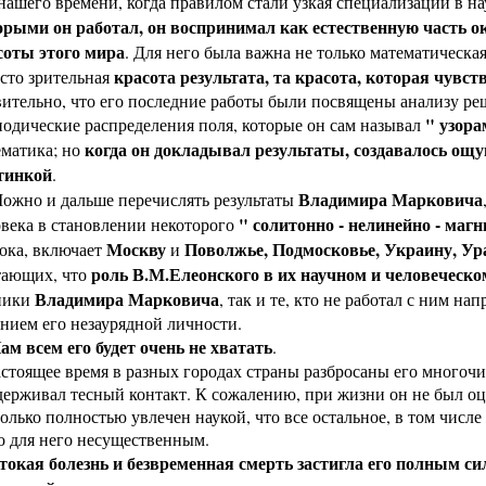
нашего времени, когда правилом стали узкая специализации в н
орыми он работал, он воспринимал как естественную часть о
соты этого мира
. Для него была важна не только математическа
красота результата, та красота, которая чувст
сто зрительная
вительно, что его последние работы были посвящены анализу 
" узора
одические распределения поля, которые он сам называл
когда он докладывал результаты, создавалось ощ
ематика; но
тинкой
.
Владимира Марковича
но и дальше перечислять результаты
" солитонно - нелинейно - магн
века в становлении некоторого
Москву
Поволжье, Подмосковье, Украину, Ур
ока, включает
и
роль В.М.Елеонского в их научном и человеческ
тающих, что
Владимира Марковича
ники
, так и те, кто не работал с ним н
нием его незаурядной личности.
ам всем его будет очень не хватать
.
стоящее время в разных городах страны разбросаны его многочи
ерживал тесный контакт. К сожалению, при жизни он не был оц
олько полностью увлечен наукой, что все остальное, в том числ
о для него несущественным.
токая болезнь и безвременная смерть застигла его полным с