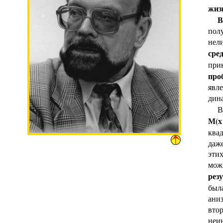
жиз
В
пол
нел
сред
при
про
явл
дин
В с
М(x 
ква
даже
эти
можн
рез
был
аниз
втор
неи