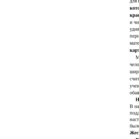
для 
кот
кра
и чи
уди
пери
мат
кар
Мож
чело
шир
счи
уче
обая
Н
В на
подд
наст
был
Жес