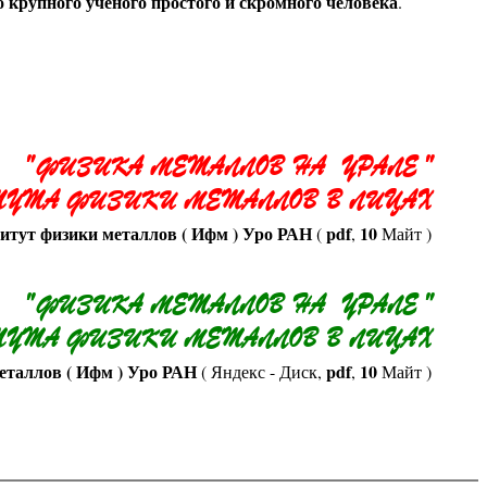
 крупного ученого простого и скромного человека
.
" ФИЗИКА МЕТАЛЛОВ НА УРАЛЕ "
УТА ФИЗИКИ МЕТАЛЛОВ В ЛИЦАХ
итут физики металлов ( Ифм ) Уро РАН
pdf
10
(
,
Майт )
" ФИЗИКА МЕТАЛЛОВ НА УРАЛЕ "
УТА ФИЗИКИ МЕТАЛЛОВ В ЛИЦАХ
еталлов ( Ифм ) Уро РАН
pdf
10
( Яндекс - Диск,
,
Майт )