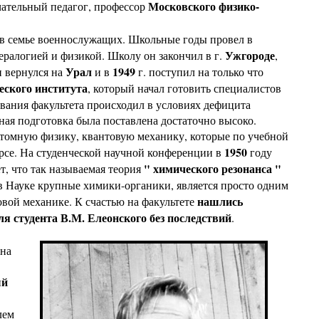
Московского физико-
ечательный педагог, профессор
 в семье военнослужащих. Школьные годы провел в
Ужгороде
ералогией и физикой. Школу он закончил в г.
,
Урал
1949
н вернулся на
и в
г. поступил на только что
еского института
, который начал готовить специалистов
ования факультета происходил в условиях дефицита
ная подготовка была поставлена достаточно высоко.
атомную физику, квантовую механику, которые по учебной
1950
урсе. На студенческой научной конференции в
году
" химического резонанса "
т, что так называемая теория
 в Науке крупные химики-органики, является просто одним
нашлись
вой механике. К счастью на факультете
я студента В.М. Елеонского без последствий
.
 на
ый
лем