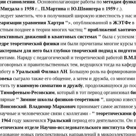
дии становления
методам функ
. Основополагающие работы по
.Мигдала
1958
П.Мартина
Ю.Швингера
1959
в
г.,
и
в
г.).
дует заметить, что в получившей широкую известность у нас и
еаризации уравнения Хартри "
ЖЭТФе
>, опубликованной в
в
" приближениt хаотиче
естным позднее в теории многих частиц
лективных движений в квантовых системах "
была с успехом
едре теоретической физики
им были прочитаны многие курсы те
актерным для него был глубоко творческий подход к подгото
В.М.
ентами. Наряду с педагогической и теоретической работой
оговорных и правительственных тем, ведущихся тогда на кафедр
Уральский Филиал АН
аботу в
. Большую роль на формировани
овека
сыграло также его общение, а затем и дружба, со многим
взаимную симпатию и дружбу
етить ту
, продолжавшуюся до пос
.Тимофеевым-Ресовским
би
, который в тот период организовал
" Зимние школы физиков-теоретиков "
улярные
, широко извес
.Вонсовский
Владимир Маркович
.
принимает самое активное уч
" теоретическими 
научные и человеческие связи с коллегами -
1964
Уральский
В
году закончился
период его деятельности. Он п
ретическом отделе Научно-исследовательского института Физ
ледование новых перспективных направлений в микроэлектроник