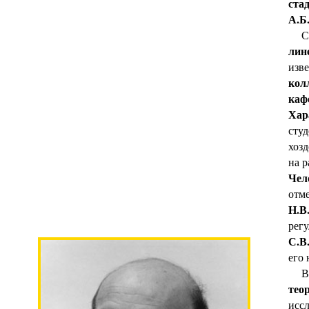
ста
А.Б
Сле
лин
изв
кол
каф
Хар
студ
хозд
на р
Чел
отм
Н.В
рег
С.В
его 
тео
исс