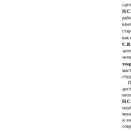
сде
П.С
рабо
ква
ста
как
С.В
зате
четв
тео
маст
студ
Пед
дост
инте
П.С
опуб
мно
и эл
совр