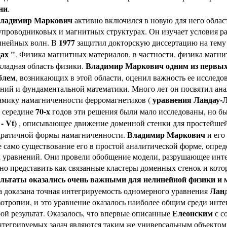
ни
.
ладимир Маркович
активно включился в новую для него облас
упроводниковых и магнитных структурах. Он изучает условия р
1977
инейных волн. В
защитил докторскую диссертацию на тем
ах "
. Физика магнитных материалов, в частности, физика магни
Владимир Маркович одним из первых 
кладная область физики.
блем
, возникающих в этой области, оценил важность ее исслед
ений и фундаментальной математики. Много лет он посвятил а
уравнения Ландау
амику намагниченности ферромагнетиков (
70-х
ередине
годов эти решения были мало исследованы, но бы
- Vt)
, описывающее движение доменной стенки для простейшей 
Владимир Маркович
дратичной формы намагниченности.
и его 
 само существование его в простой аналитической форме, опре
х уравнений. Они провели обобщение модели, разрушающее инте
о представить как связанные кластеры доменных стенок и кото
ультаты оказались очень важными для нелинейной физики и
Лан
а доказана точная интегрируемость одномерного уравнения
отропии, и это уравнение оказалось наиболее общим среди инте
Елеонским
ой результат. Оказалось, что впервые описанные
с с
нтегрируемых задач являются таким же универсальным объектом