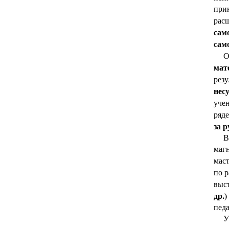
при
расш
сам
сам
Отл
мат
резу
нес
уче
ряде
за 
В к
маг
маст
по р
выс
др.
пед