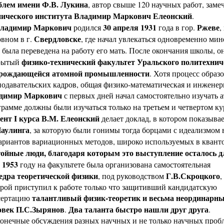
блем имени Ф.В. Лукина
, автор свыше 120 научных работ, зам
нического института Владимир Маркович Елеонский
.
ладимир Маркович
30 апреля 1931
Ржеве
родился
года в гор.
,
Свердловске
вном в г.
, где начал увлекаться одновременно мин
 была переведена на работу его мать. После окончания школы, о
физико-технический факультет Уральского политехнич
рытый
рождающейся атомной промышленности
. Хотя процесс образ
одавательских кадров, общая физико-математическая и инженер
димир Маркович
с первых дней начал самостоятельно изучать 
рамме должны были изучаться только на третьем и четвертом к
дент I курса В.М. Елеонский
делает доклад, в котором показывае
Паулинга
, за которую были гонимы тогда борцами с идеализмом
ариантов вариационных методов, широко используемых в кванто
тойные люди, благодаря которым это выступление осталось дл
1953
В
году на факультете была организована самостоятельная
едра теоретической физики
Г.В.Скроцкого
, под руководством
,
рой приступил к работе только что защитивший кандидатскую
талантливый физик-теоретик и весьма неординарн
сертацию
овек П.С.Зырянов
Два таланта быстро нашли друг друга
.
.
конечные обсуждения разных научных и не только научных проб