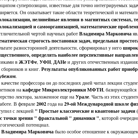
нципом суперпозиции, известные для точно интегрируемых зада
иряется. Он охватывает такие области теоретической и математ
олокализации, нелинейные явления в магнитных системах, те
олокализацией и самоорганизацией, математические проблем
Владимира Марковича
ичительной чертой научных работ
яв
ематическая строгость постановки задач, предельная просто
широки
льтате разносторонней деятельности, сформировал у него
ущественного, определять наиболее перспективные направлен
ЖЭТФе
УФН
ДАНе
никами в
,
,
и других отечественных изданиях
Результаты опубликованных работ приобре
 сборников и книг.
рубежом
.
ачестве профессора он до последних дней читал лекции студен
кафедре Микроэлектроники МФТИ
нетиков на
, базирующейся
Урале
ерство лектора, заложенное еще на
. Часть из этих студен
2002
29-ой Международной школе физ
аботе. В феврале
года на
" Простые классические и квантовые задачи (
тупил с лекцией
) с точки зрения " фрактальной " динамики "
, которой очередн
агогический потенциал.
Владимира Марковича
У
было особое отношение к окружающему