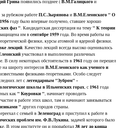
ций Грина
В.М.Галицкого
появились позднее (
и
П.С.Зырянова
В.М.Елеонского " О
 за рубежом работе
и
1956
году было впервые получено, ставшее хорошо
ских фаз "
" К теории
. Кандидатская диссертация на тему
сентябре 1959
 защищена им в
года. Во время работы на
оретической физики, курсы атомной и ядерной физики.
вке лекций
. Качество лекций всегда высоко оценивалось
Елеонский
участвовал в выполнении различных
1961
е. В силу некоторых обстоятельств в
году он перешел
В.М.Елеонского как ученого и
е на широту интересов
и известными физиками-теоретиками. Особо следует
легендарным "Зубром" -
ледних лет с
ологические школы в Ильменских горах
1961
, с
года
" Коуровки "
тных как
, начинает проводить
астие в работе этих школ, там и начинают завязываться
физиками "
других городов страны.
Зеленоград
ереехал с семьей в
и приступил к работе в
ических проблем им. Ф.В.Лукина
, задачей которого было
38 лет до конца
е. В этом институте он и проработал