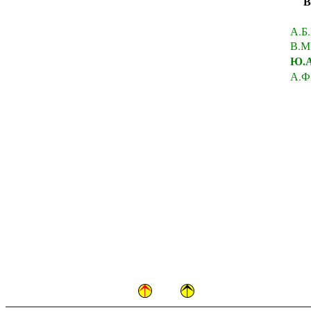
В
А.Б.
В.М.
Ю.А
А.Ф