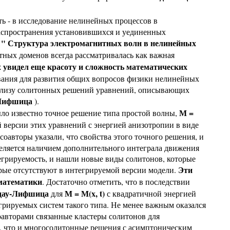
ть - в исследование нелинейных процессов в
аспространения установившихся и уединенных
" Структура электромагнитных волн в нелинейных
у
тных доменов всегда рассматривалась как важная
увидел еще красоту и сложность математических
ования для развития общих вопросов физики нелинейных
нализу солитонных решений уравнений, описывающих
-Лифшица
).
М =
ло известно точное решение типа простой волны,
версии этих уравнений с энергией анизотропии в виде
соавторы указали, что свойства этого точного решения, и
деляется наличием дополнительного интеграла движения
грируемость, и нашли новые виды солитонов, которые
Эти
рые отсутствуют в интегрируемой версии модели.
 математики
. Достаточно отметить, что в последствии
дау-Лифшица
М = М(x, t)
для
с квадратичной энергией
грируемых систем такого типа. Не менее важным оказался
оавторами связанные кластеры солитонов для
, что и многосолитонные решения с асимптоническим