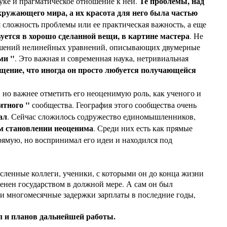
Те проблемы, над
ауке и прагматическое отношение к ней.
кружающего мира, а их красота для него была частью
я сложность проблемы или ее практическая важность, а еще
вуется в хорошо сделанной вещи, в картине мастера
. Не
решений нелинейных уравнений, описывающих двумерные
ми "
. Это важная и современная наука, нетривиальная
ущение, что иногда он просто любуется получающейся
, но важнее отметить его неоценимую роль, как ученого и
итного "
сообщества. География этого сообщества очень
ал
. Сейчас сложилось содружество единомышленников,
ом становлении неоценима
. Среди них есть как прямые
апрямую, но воспринимал его идеи и находился под
сленные коллеги, ученики, с которыми он до конца жизни
енен государством в должной мере. А сам он был
е и многомесячные задержки зарплаты в последние годы,
ил и планов дальнейшей работы.