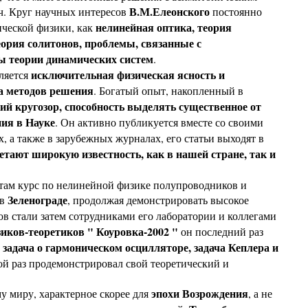
В.М.Елеонского
ч. Круг научных интересов
постоянно
нелинейная оптика, теория
ической физики, как
ория солитонов, проблемы, связанные с
ы теории динамических систем
.
исключительная физическая ясность и
ляется
та методов решения
. Богатый опыт, накопленный в
й кругозор, способность выделять существенное от
ия в Науке
. Он активно публикуется вместе со своими
, а также в зарубежных журналах, его статьи выходят в
тают широкую известность, как в нашей стране, так и
там курс по нелинейной физике полупроводников и
Зеленограде
 в
, продолжая демонстрировать высокое
тов стали затем сотрудниками его лаборатории и коллегами
иков-теоретиков " Коуровка-2002 "
он последний раз
 задача о гармоническом осцилляторе, задача Кеплера и
ой раз продемонстрировал свой теоретический и
эпохи Возрождения
 миру, характерное скорее для
, а не