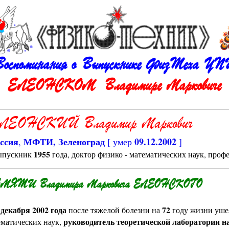
Воспоминания о Выпускнике ФизТеха УП
ЕЛЕОНСКОМ Владимире Марковиче
ЛЕОНСКИЙ Владимир Маркович
ссия
МФТИ, Зеленоград
09.12.2002
,
[ умер
]
1955
пускник
года, доктор физико - математических наук, проф
МЯТИ Владимира Марковича ЕЛЕОНСКОГО
 декабря 2002 года
72
после тяжелой болезни на
году жизни ушел
руководитель теоретической лаборатории н
ематических наук,