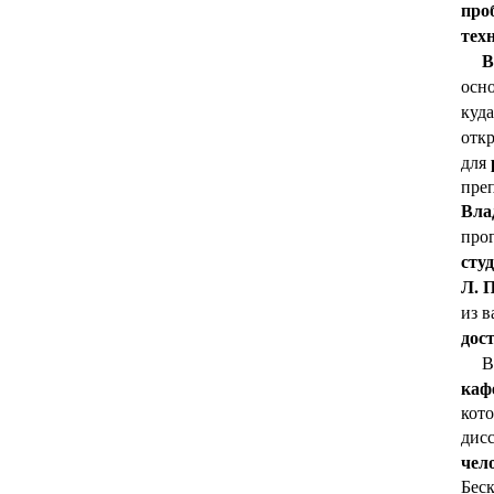
про
тех
В
осно
куда
отк
для
преп
Вла
прог
сту
Л. 
из в
дос
каф
кото
дис
чел
Бес