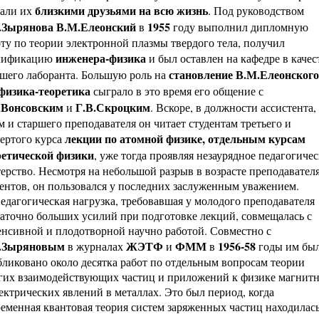
близкими друзьями на всю жизнь
лали их
. Под руководством
.Зырянова В.М.Елеонский
1955
в
году выполнил дипломную
ту по теории электронной плазмы твердого тела, получил
инженера-физика
лификацию
и был оставлен на кафедре в качес
становление В.М.Елеонского
ршего лаборанта. Большую роль на
физика-теоретика
сыграло в это время его общение с
.Вонсовским
Г.В.Скроцким
и
. Вскоре, в должности ассистента, 
м и старшего преподавателя он читает студентам третьего и
лекции по атомной физике, отдельным курсам
ертого курса
ретической физики
, уже тогда проявляя незаурядное педагогичес
ерство. Несмотря на небольшой разрыв в возрасте преподавателя
ентов, он пользовался у последних заслуженным уважением.
агогическая нагрузка, требовавшая у молодого преподавателя
аточно больших усилий при подготовке лекций, совмещалась с
нсивной и плодотворной научно работой. Совместно с
.Зыряновым
ЖЭТФ
ФММ
1956-58
в журналах
и
в
годы им бы
ликовано около десятка работ по отдельным вопросам теории
гих взаимодействующих частиц и приложений к физике магнит
ектрических явлений в металлах. Это был период, когда
еменная квантовая теория систем заряженных частиц находилась