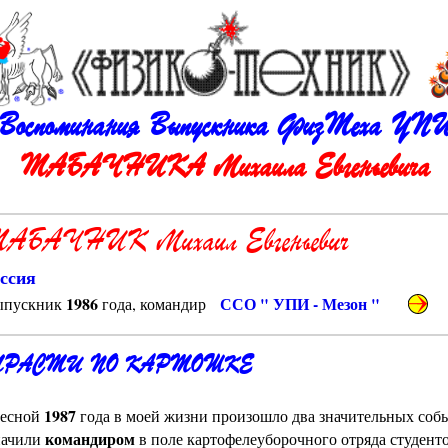
Воспоминания Выпускника ФизТеха УП
ТАБАЧНИКА Михаила Евгеньевича
АБАЧНИК Михаил Евгеньевич
ссия
1986
ССО " УПИ - Мезон "
пускник
года, командир
РАСТИ ПО КАРТОШКЕ
1987
сной
года в моей жизни произошло два значительных собы
командиром
начили
в поле картофелеуборочного отряда студент