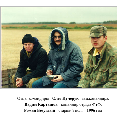
Олег Кучерук
Отцы-командиры -
- зам.командира,
Вадим Карташов
- командир отряда ФтФ,
Роман Безуглый
1996
- старший поля -
год