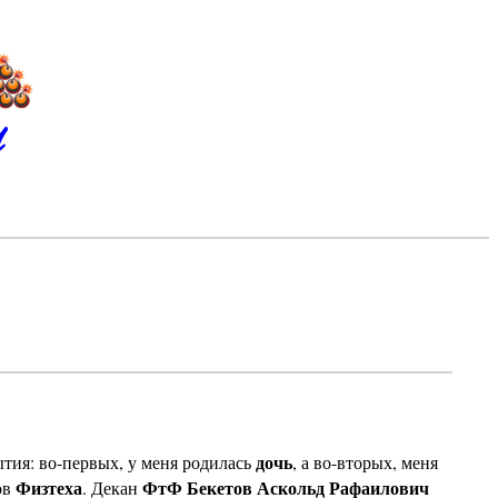
И
дочь
тия: во-первых, у меня родилась
, а во-вторых, меня
Физтеха
ФтФ Бекетов Аскольд Рафаилович
ов
. Декан