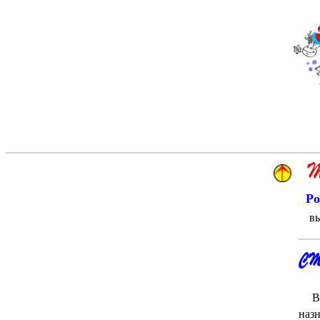
Т
Ро
вы
СТ
Ве
наз