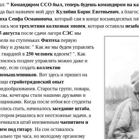
" Командиром ССО был, теперь будешь командиром на ка
ал:
Кулябин Борис Евгеньевич
да был назначен мой друг
, а благо
оха Сеифа Османовича
, который сам в конце восьмидесятых пя
трехлетняя колхозная эпопея
незаб
алась моя
, которая оставила
5 августа
СЭС
после сдачи лагеря
мы
Физтеха
вели на ступеньках
первую
йку и думали: " Как же мы будем управлять
250 человек
 гвардией в
вдвоем? ". Как
нилось позднее управлять можно даже и
коллектив
му, если создать
номышленников
. Вот здесь и пришел на
стройотрядовский опыт
ощи
ндообразования. Старосты групп, повара,
озы, кочегары стали нашими друзьями и
щниками. Когда после отбоя все студенты
заседание штаба
лись спать, начиналось
,
отором решались все неотложные задачи, а
чаепитием и
анчивался штаб неизменным
ием под гитару
. На сон оставалось
ально три часа, но молодому организму