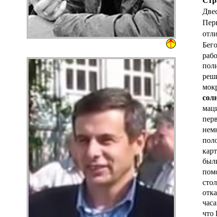
Две
Пер
отли
Бего
рабо
поли
реш
мокр
солн
маци
пер
немн
пол
карт
были
пом
стол
отка
часа
что