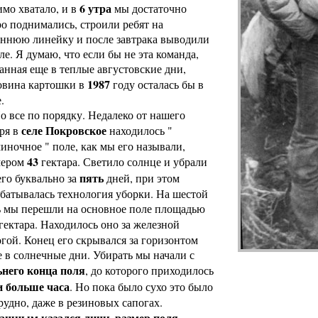
6 утра
мо хватало, и в
мы достаточно
о поднимались, строили ребят на
еннюю линейку и после завтрака выводили
ле. Я думаю, что если бы не эта команда,
анная еще в теплые августовские дни,
1987
овина картошки в
году осталась бы в
.
все по порядку. Недалеко от нашего
селе Покровское
ря в
находилось "
иночное " поле, как мы его называли,
43
мером
гектара. Светило солнце и убрали
пять
го буквально за
дней, при этом
батывалась технология уборки. На шестой
ь мы перешли на основное поле площадью
гектара. Находилось оно за железной
гой. Конец его скрывался за горизонтом
 в солнечные дни. Убирать мы начали с
ьнего конца поля
, до которого приходилось
и больше часа
. Но пока было сухо это было
рудно, даже в резиновых сапогах.
ашным казался лишь размер поля
.