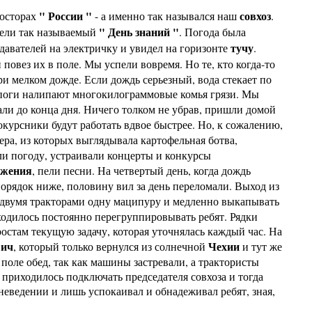
" России "
совхоз
осторах
- а именно так назывался наш
.
" День знаний "
вели так называемый
. Погода была
тучу
давателей на электричку и увидел на горизонте
.
 повез их в поле. Мы успели вовремя. Но те, кто когда-то
и мелком дожде. Если дождь серьезный, вода стекает по
апоги налипают многокилограммовые комья грязи. Мы
и до конца дня. Ничего толком не убрав, пришли домой
окурсники будут работать вдвое быстрее. Но, к сожалению,
зера, из которых выглядывала картофельная ботва,
ли погоду, устраивали концерты и конкурсы
ижения
, пели песни. На четвертый день, когда дождь
порядок ниже, половину вил за день переломали. Выход из
ь двумя тракторами одну маципуру и медленно выкапывать
иходилось постоянно перегруппировывать ребят. Рядки
ростам текущую задачу, которая уточнялась каждый час. На
вич
Чехии
, который только вернулся из солнечной
и тут же
 поле обед, так как машины застревали, а трактористы
приходилось подключать председателя совхоза и тогда
 неведении и лишь успокаивал и обнадеживал ребят, зная,