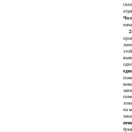
сказ
отря
Чол
нач
2
про
лине
этой
выяс
одно
еди
пом
кома
завх
помо
ложи
на к
зак
пен
букв