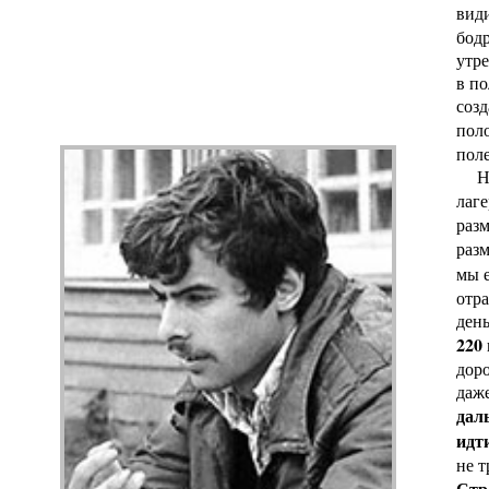
види
бодр
утр
в по
созд
пол
поле
Но 
лаге
разм
раз
мы е
отра
ден
220
доро
даже
дал
идт
не т
Стр