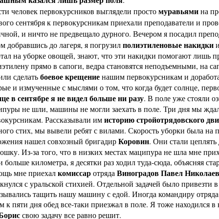
муравьями
сти человек первокурсников выглядели просто
на пр
вого сентября к первокурсникам приехали преподаватели и про
чной, и ничто не предвещало дурного. Вечером я посадил препо
полиэтиленовые накидки
м добравшись до лагеря, я погрузил
и
тал на уборке овощей, знают, что эти накидки помогают лишь пр
этилену прямо в сапоги, ведра становятся неподъемными, на с
боевое крещение
или сделать
нашим первокурсникам и доработал
ые и измученные с мыслями о том, что когда будет солнце, перв
це в сентябре я не видел больше ни разу
. В поле уже стояли о
пуры не шли, машины не могли заехать в поле. Три дня мы жда
историю стройотрядовского дв
вокурсникам. Рассказывали им
ого стих, мы вывели ребят с вилами. Скорость уборки была на 
Коровин
ожения нашел совхозный бригадир
. Они стали цеплят
ошку. Из-за того, что в низких местах маципура не шла мне пр
 больше километра, я десятки раз ходил туда-сюда, объясняя ста
комиссар
Виноградов Павел Николае
ощь мне приехал
отряда
кнулся с уральской стихией. Отдельной задачей было привезти в
зывались тащить нашу машину с едой. Иногда командиру отряда 
м к пяти дня обед все-таки приезжал в поле. Я тоже находился в
Борис
свою задачу все равно решит.