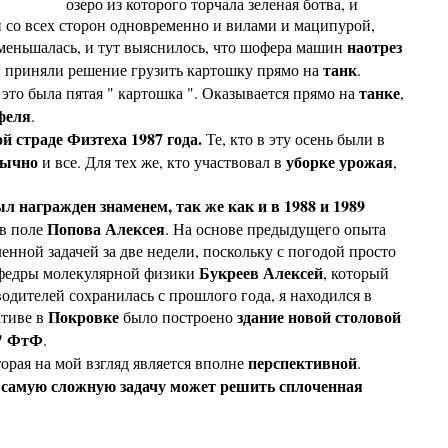
озеро из которого торчала зеленая ботва, и
и со всех сторон одновременно и вилами и маципурой,
наотрез
меньшалась, и тут выяснилось, что шофера машин
танк
 приняли решение грузить картошку прямо на
.
танке
о это была пятая " картошка ". Оказывается прямо на
,
феля
.
 страде Физтеха 1987 года.
Те, кто в эту осень были в
бычно
уборке урожая
и все. Для тех же, кто участвовал в
,
 награжден знаменем, так же как и в 1988 и 1989
Попова Алексея
 в поле
. На основе предыдущего опыта
енной задачей за две недели, поскольку с погодой просто
Букреев Алексей
афедры молекулярной физики
, который
одителей сохранилась с прошлого года, я находился в
Покровке
здание новой столовой
ативе в
было построено
" ФтФ
.
перспективной
торая на мой взгляд является вполне
.
 самую сложную задачу может решить сплоченная