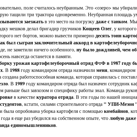
овательно, поле считалось неубранным. Это <озеро> мы убирал
орую тащили три трактора одновременно. Неубранная площадь у
азываются заезжать
даже с танком
в это место на погрузку
. Мы
Кощеев Олег
адку мешков делал бригадир грузчиков
, у которог
десять тонн карто
торого нет бортов, можно вывести примерно
ак был сыгран заключительный аккорд в картофелеуборочной
ну было дождливей, чем о
де, не заметили ничего особенного,
осень навсегда останется в памяти.
уборку урожая картофелеуборочный отряд ФтФ в 1987 году был
ах
1988
меня
. В
году командиром отряда назначили
, командиром
 создана работоспособная команда, которая справилась с поставл
езло
1989
. В
году командиром отряда был назначен сотрудник к
м раньше был завхозом и специфику работы знал. Команда руков
ровке
куратора отряда
в качестве
. В эти годы по нашей иници
 студентов
" УПИ-Мезон 
, кстати, силами строительного отряда
комбайнов
и была опробована уборка картофеля с помощью
, ко
любую даже
 года я еще раз убедился на собственном опыте, что
анда единомышленников
.