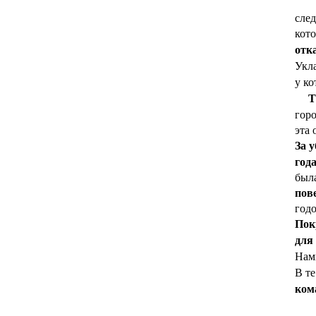
след
кот
отк
Укл
у ко
Т
горо
эта 
За 
год
была
пов
годо
Пок
для
Нам
В те
ком