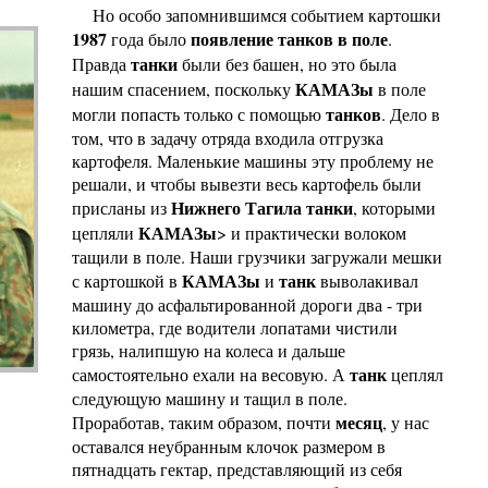
Но особо запомнившимся событием картошки
1987
появление танков в поле
года было
.
танки
Правда
были без башен, но это была
КАМАЗы
нашим спасением, поскольку
в поле
танков
могли попасть только с помощью
. Дело в
том, что в задачу отряда входила отгрузка
картофеля. Маленькие машины эту проблему не
решали, и чтобы вывезти весь картофель были
Нижнего Тагила танки
присланы из
, которыми
КАМАЗы
цепляли
> и практически волоком
тащили в поле. Наши грузчики загружали мешки
КАМАЗы
танк
с картошкой в
и
выволакивал
машину до асфальтированной дороги два - три
километра, где водители лопатами чистили
грязь, налипшую на колеса и дальше
танк
самостоятельно ехали на весовую. А
цеплял
следующую машину и тащил в поле.
месяц
Проработав, таким образом, почти
, у нас
оставался неубранным клочок размером в
пятнадцать гектар, представляющий из себя