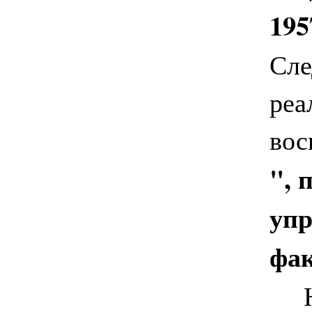
195
Сле
реа
вос
", 
упр
фак
На