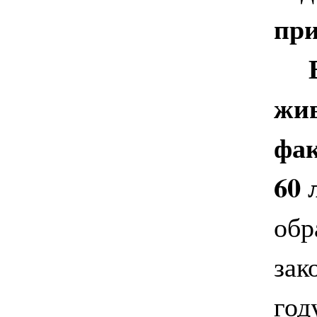
пр
жи
фак
60 
обр
зак
год