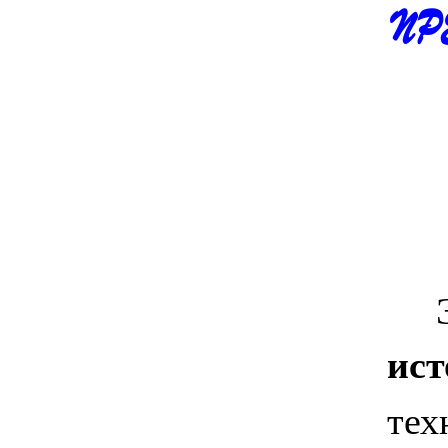
ПР
Эта
ист
тех