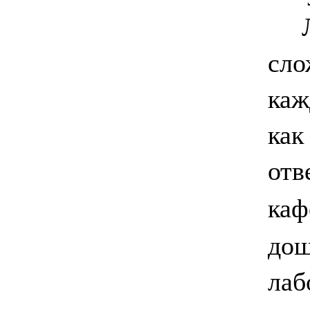
Люб
сло
каж
как
отв
каф
дош
лаб