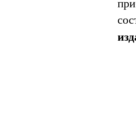
при
сос
изд