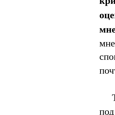
кри
оце
мне
мне
спо
поч
Тек
под