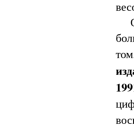
вес
Одн
бол
том
из
199
циф
вос