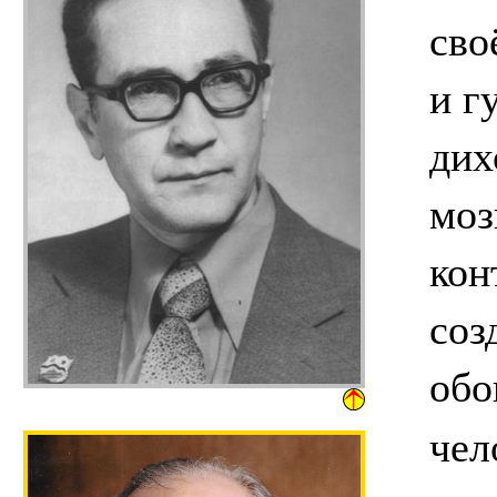
сво
и г
дих
моз
кон
соз
обо
чел