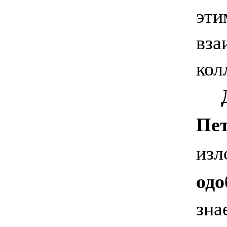
эти
вза
кол
Пет
изл
одо
зна