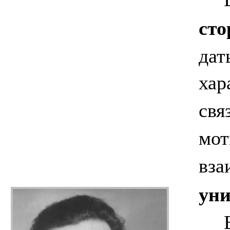
сто
дат
хар
свя
мот
вза
уни
Всё