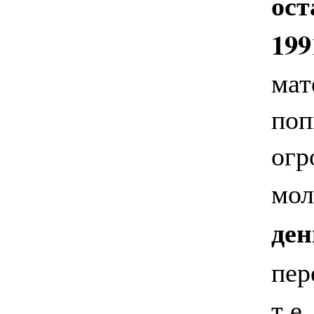
ост
199
мат
поп
огр
мол
ден
пер
т.е