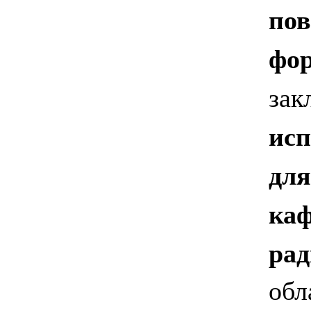
пов
фо
зак
исп
для
каф
ра
обл