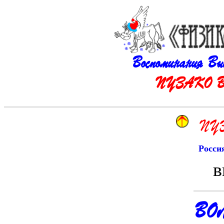
Воспоминания В
ПУЗАКО Ви
ПУЗ
Росси
вы
ВО