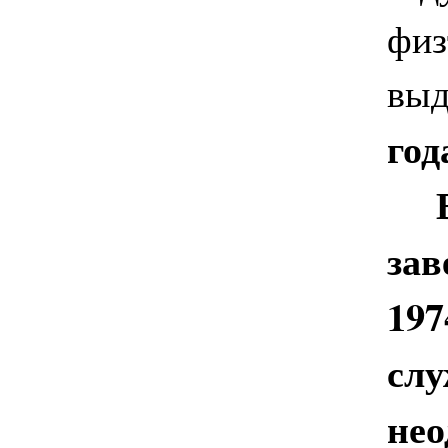
физ
вы
год
зав
197
слу
нео