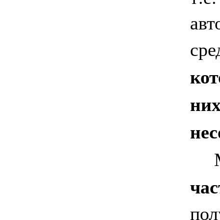
авт
сре
кот
них
не
Мы
час
пол