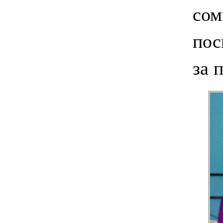
сом
пос
за 