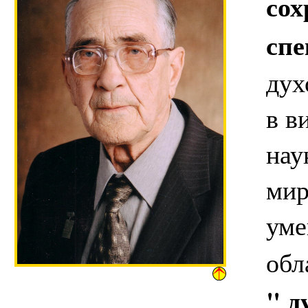
сох
спе
дух
в в
нау
мир
уме
обл
" д