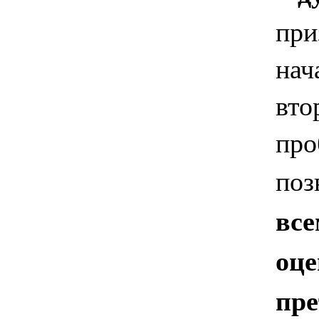
при
нач
вто
про
поз
все
оце
пре