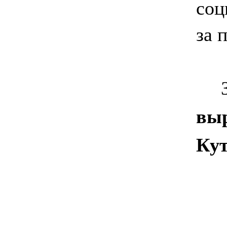
соц
за 
За 
выр
Кут