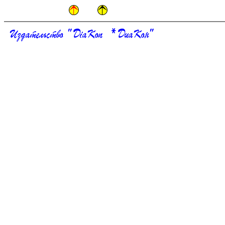
Издательство " DiaKon * ДиаКон"