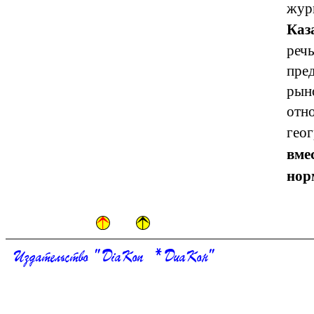
жур
Каз
речь
пред
рын
отно
гео
вмес
нор
Издательство " DiaKon * ДиаКон"