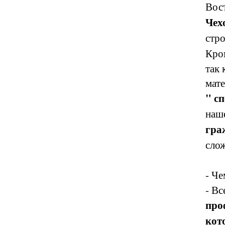
Вос
Чех
стр
Кром
так 
мат
" с
наш
гра
слож
- Че
- Вс
про
кот