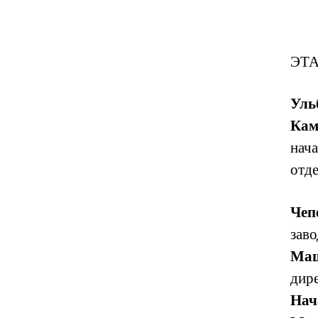
ЭТА
Уль
Кам
нач
отде
Чеп
заво
Маш
дире
Нач