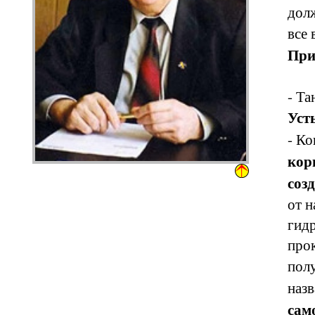
дол
все 
При
- Та
Уст
- Ко
кор
соз
от н
гидр
прок
полу
назв
сам