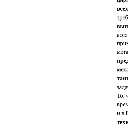
все
тре
вып
ассо
при
мета
пре
мет
тан
зада
То, 
врем
и в
тех