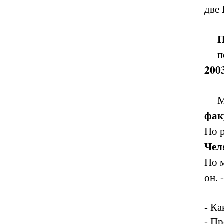
две
П
по 
200
Мы 
фак
Но р
Челя
Но м
он. 
- Ка
- Пр