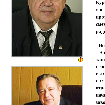
Кур
оно
про
сме
рад
- Но
- Эт
тан
пере
и я 
но я
отд
нач
зав