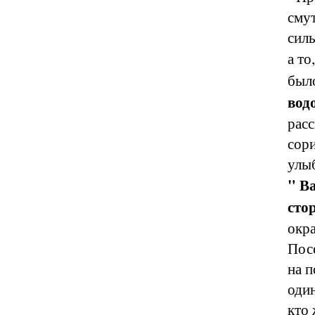
смут
силь
а то
было
вод
расс
сори
улыб
" В
стор
окра
Посе
на п
один
кто 