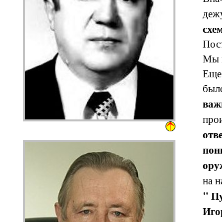
деж
схе
Пост
Мы
Еще 
был
важ
прои
отв
пон
ору
на н
" Пу
Иго