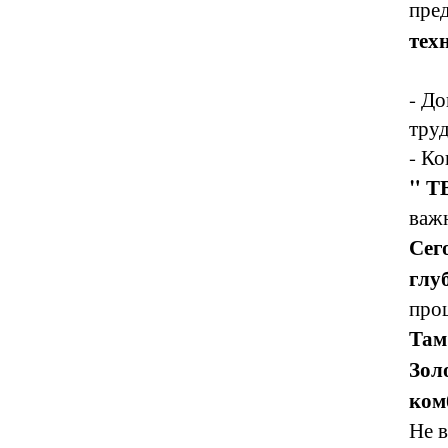
пре
тех
- До
труд
- Ко
" Т
важ
Сег
глу
прош
Там
Зол
ком
Не в