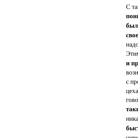
С та
пон
был
сво
надо
Эти
и п
воз
с пр
цеха
гово
так
ник
быс
цир