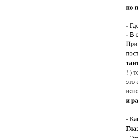
по 
- Гд
- В
При
пос
тан
! ) 
это 
исп
и р
- Ка
Гла
- Э