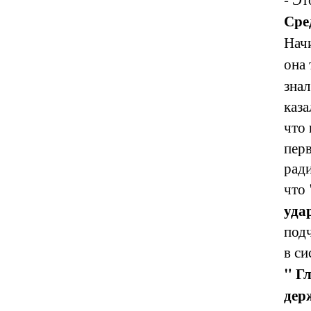
Сре
Нач
она
знал
каза
что
перв
ради
что
уда
подч
в с
" Гл
дер