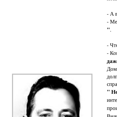
- А 
- М
"
.
- Чт
- К
даж
Дома
долг
спра
" Не
инте
про
Внач