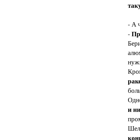
так
- А 
Пр
-
Бери
алю
нуж
Кро
рак
боль
Одн
и н
про
Шел,
кон