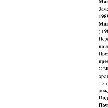
Мин
Зам
198
Мин
19
(
Пер
по 
Пре
пре
20
С
орд
" За
рожд
Орд
Поч