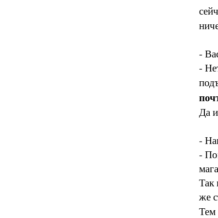
сейч
ниче
- Ва
- Не
под
поч
Да и
- На
- По
мага
Так 
же с
Тем 