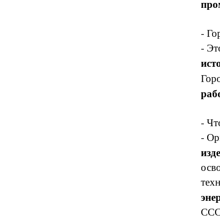
про
- Го
- Эт
ист
Горо
раб
- Чт
- О
изде
осв
тех
эне
СССР