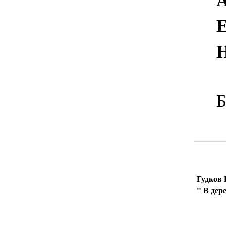
Ест
Но 
Бес
Гудков 
" В дере