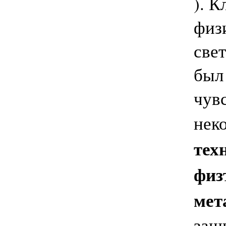
). 
физ
све
был
чув
нек
тех
физ
мет
защ