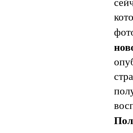
сей
кот
фот
нов
опу
стр
пол
вос
Пол