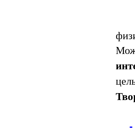
физи
Мож
инт
цель
Тво
-