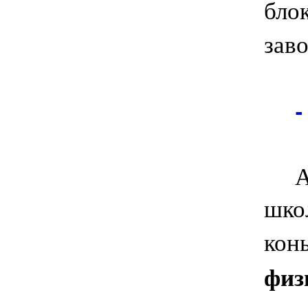
бло
заво
-
Анг
школ
кон
физ