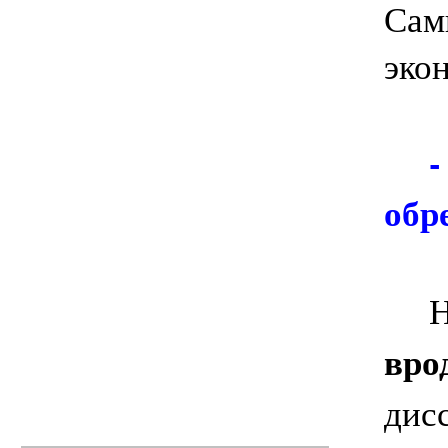
Сами
эко
-
обр
Не
вро
дис