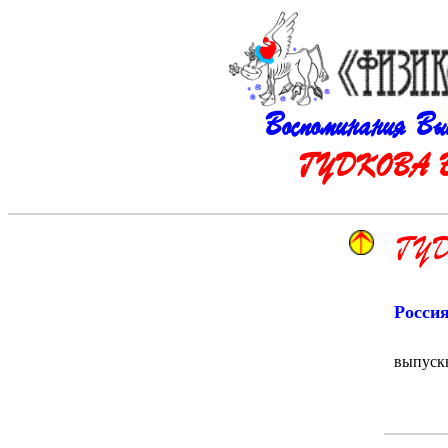
Воспоминания В
ГУДКОВА Вла
ГУД
Росси
выпуск