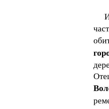
И
час
оби
гор
дер
Отец
Вол
рем