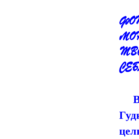
ФО
МО
ТВ
СЕБ
Гуд
цел