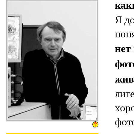
как
Я до
пон
нет
фот
жив
лит
хор
фот