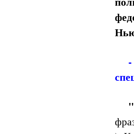
пол
фед
Нью
-
спе
"
фра