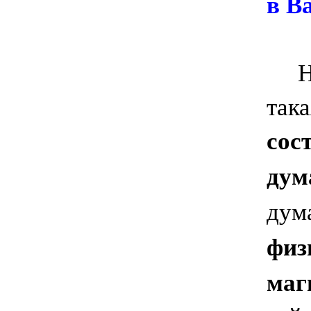
в В
Неп
така
сос
дум
дума
физ
маг