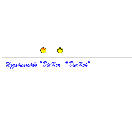
Издательство " DiaKon * ДиаКон"