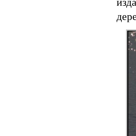
изд
дере