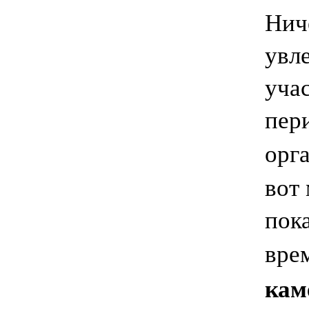
Нич
увле
уча
пер
орг
вот
пок
вре
кам