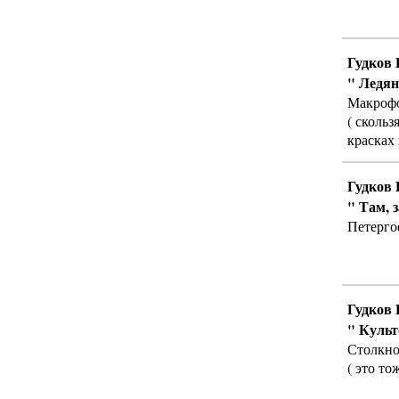
Гудков 
" Ледян
Макрофо
( сколь
красках 
Гудков 
" Там, з
Петерго
Гудков 
" Культ
Столкно
( это то