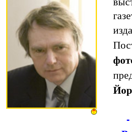
выс
газе
изд
Пост
фот
пре
Йор
-