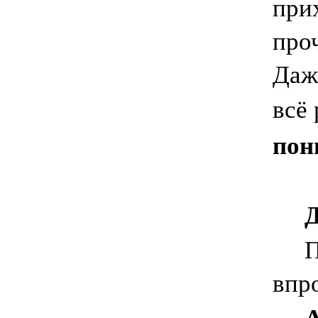
прих
про
Даж
всё
пон
Д
Пра
впро
А