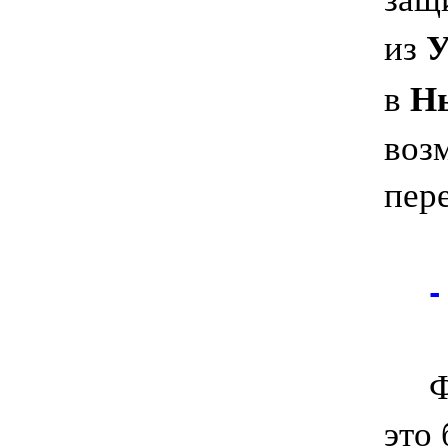
У
из
Н
в
воз
пер
-
Фот
это