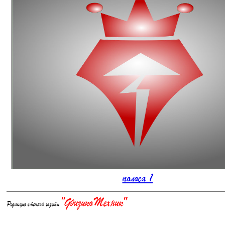
полоса 1
"ФизикоТехник"
Редакция стенной газеты