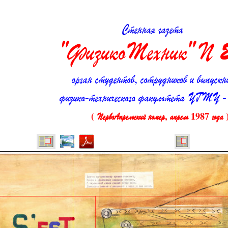
Стенная га
"ФизикоТехник" N
орган студентов, сотрудников и выпускн
физико-технического факультета УГ
( ПервоАпрельский номер, апрель 1987 года 