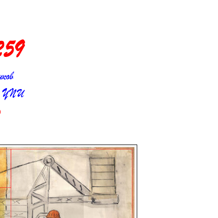
зета
259
иков
ТУ - УПИ
)