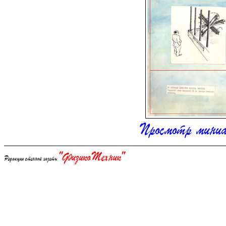
Просмотр мини
"ФизикоТехник"
Редакция стенной газеты