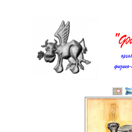
Ст
"Фи
орга
физико-т