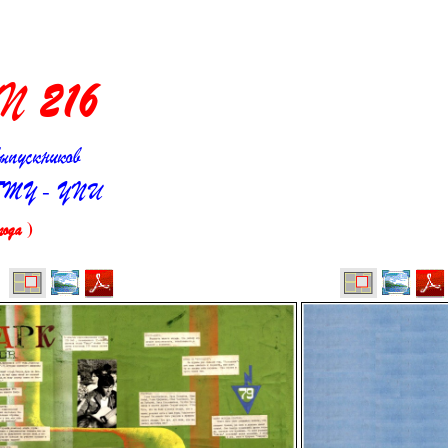
азета
" N
216
ыпускников
та УГТУ - УПИ
ода )