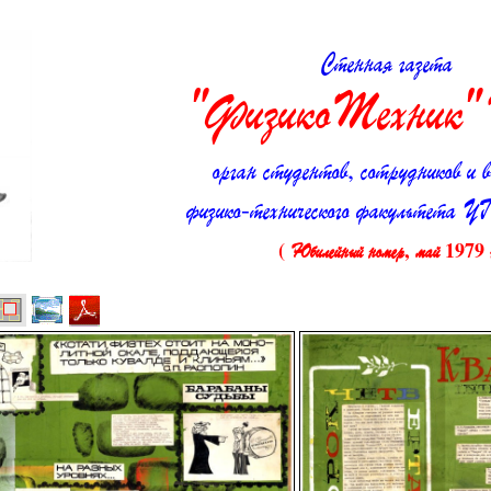
Стенная г
"ФизикоТехник
орган студентов, сотрудников и в
физико-технического факульте
( Юбилейный номер, май 1979 г