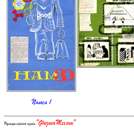
Полоса 1
"ФизикоТехник"
Редакция стенной газеты