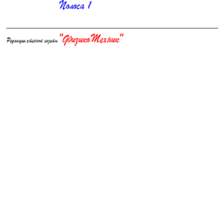
Полоса 1
"ФизикоТехник"
Редакция стенной газеты