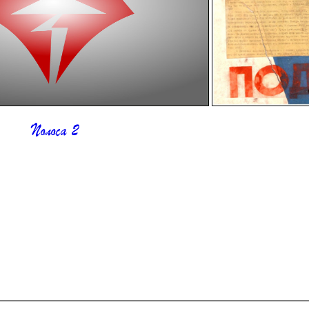
Полоса 2