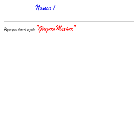
Полоса 1
"ФизикоТехник"
Редакция стенной газеты